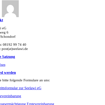
kt
i eG
weg 6
 Schondorf
n: 08192 99 74 40
: post(at)seelawi.de
e Satzung
fnen
ied werden
e bitte folgende Formulare an uns:
trittsformular zur Seelawi eG
tevereinbarung
zugsermächtigung Erntevereinbarung