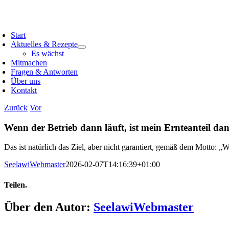
Zum
Inhalt
oggle
springen
avigation
Start
Aktuelles & Rezepte
Es wächst
Mitmachen
Fragen & Antworten
Über uns
Kontakt
Zurück
Vor
Wenn der Betrieb dann läuft, ist mein Ernteanteil da
Das ist natürlich das Ziel, aber nicht garantiert, gemäß dem Motto: 
SeelawiWebmaster
2026-02-07T14:16:39+01:00
Teilen.
Facebook
X
Reddit
LinkedIn
WhatsApp
Telegram
Tumblr
Pinterest
Vk
Xing
E-
Über den Autor:
SeelawiWebmaster
Mail