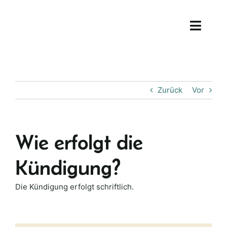
Zum
Inhalt
Toggle
springen
Naviga
Start
Aktuelles & Rezepte
Zurück
Vor
Mitmachen
Wie erfolgt die
Fragen & Antworten
Kündigung?
Über uns
Die Kündigung erfolgt schriftlich.
Kontakt