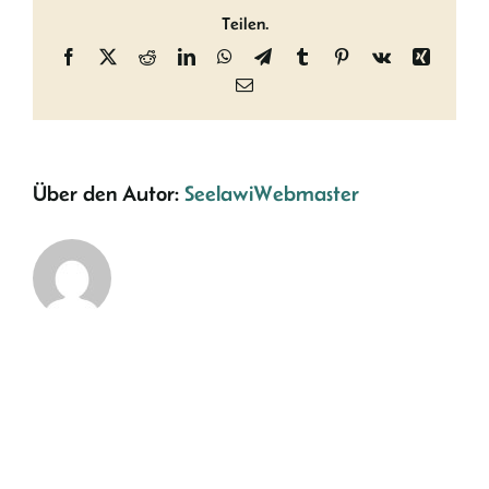
Teilen.
Facebook
X
Reddit
LinkedIn
WhatsApp
Telegram
Tumblr
Pinterest
Vk
Xing
E-
Mail
Über den Autor:
SeelawiWebmaster