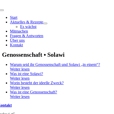
Zum
Inhalt
Toggle
springen
Navigation
Start
Aktuelles & Rezepte
Es wächst
Mitmachen
Fragen & Antworten
Über uns
Kontakt
Genossenschaft • Solawi
Warum seid ihr Genossenschaft und Solawi „in einem“?
Weiter lesen
Was ist eine Solawi?
Weiter lesen
Worin besteht der ideelle Zweck?
Weiter lesen
Was ist eine Genossenschaft?
Weiter lesen
ontakt