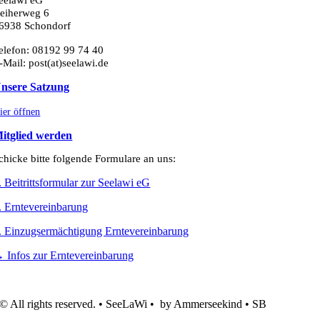
eelawi eG
eiherweg 6
6938 Schondorf
elefon: 08192 99 74 40
-Mail: post(at)seelawi.de
nsere Satzung
ier öffnen
itglied werden
chicke bitte folgende Formulare an uns:
. Beitrittsformular zur Seelawi eG
. Erntevereinbarung
. Einzugsermächtigung Erntevereinbarung
 Infos zur Erntevereinbarung
© All rights reserved. • SeeLaWi • by Ammerseekind • SB